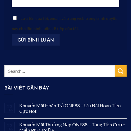
Lưu tên của tôi, email, và trang web trong trình duyệt
này cho lần bình luận kế tiếp của tôi.
BÀI VIẾT GẦN ĐÂY
Khuyến Mãi Hoàn Trả ONE88 – Ưu Đãi Hoàn Tiền
23
Th6
Cực Hot
Không
có
Khuyến Mãi Thưởng Nạp ONE88 – Tặng Tiền Cược
23
bình
luận
Th6
Miễn Phí Cực Đã