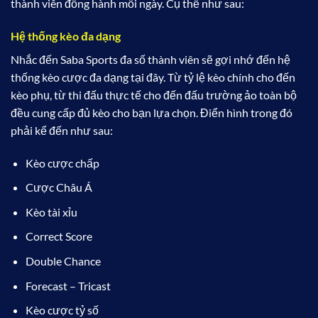
thành viên đồng hành mỗi ngày. Cụ thể như sau:
Hệ thống kèo đa dạng
Nhắc đến Saba Sports đa số thành viên sẽ gợi nhớ đến hệ
thống kèo cược đa dạng tại đây. Từ tỷ lệ kèo chính cho đến
kèo phụ, từ thi đấu thực tế cho đến đấu trường ảo toàn bộ
đều cung cấp đủ kèo cho bạn lựa chọn. Điển hình trong đó
phải kể đến như sau:
Kèo cược chấp
Cược Châu Á
Kèo tài xỉu
Correct Score
Double Chance
Forecast – Tricast
Kèo cược tỷ số