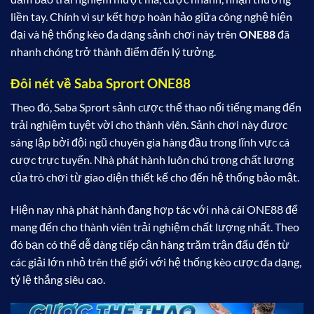
liền tay. Chính vì sự kết hợp hoàn hảo giữa công nghệ hiện
đại và hệ thống kèo đa dạng sảnh chơi này trên
ONE88
đã
nhanh chóng trở thành điểm đến lý tưởng.
Đôi nét về Saba Sprort ONE88
Theo đó, Saba Sprort sảnh cược thể thao nổi tiếng mang đến
trải nghiệm tuyệt vời cho thành viên. Sảnh chơi này được
sáng lập bởi đội ngũ chuyên gia hàng đầu trong lĩnh vực cá
cược trực tuyến. Nhà phát hành luôn chú trọng chất lượng
của trò chơi từ giao diện thiết kế cho đến hệ thống bảo mật.
Hiện nay nhà phát hành đang hợp tác với nhà cái ONE88 để
mang đến cho thành viên trải nghiệm chất lượng nhất. Theo
đó bạn có thể dễ dàng tiếp cận hàng trăm trận đấu đến từ
các giải lớn nhỏ trên thế giới với hệ thống kèo cược đa dạng,
tỷ lệ thắng siêu cao.