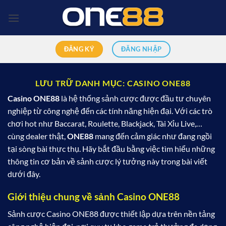
Bỏ
qua
nội
dung
ĐĂNG KÝ
ĐĂNG NHẬP
LƯU TRỮ DANH MỤC:
CASINO ONE88
Casino ONE88
là hệ thống sảnh cược được đầu tư chuyên
nghiệp từ công nghệ đến các tính năng hiện đại. Với các trò
chơi hot như Baccarat, Roulette, Blackjack, Tài Xỉu Live,…
cùng dealer thật,
ONE88
mang đến cảm giác như đang ngồi
tại sòng bài thực thụ. Hãy bắt đầu bằng việc tìm hiểu những
thông tin cơ bản về sảnh cược lý tưởng này trong bài viết
dưới đây.
Giới thiệu chung về sảnh Casino ONE88
Sảnh cược Casino ONE88 được thiết lập dựa trên nền tảng