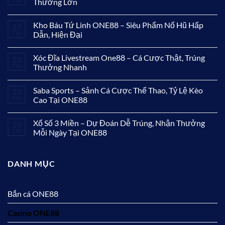
Th6
Thưởng Lớn
Tiền
ONE88
ở
Cực
–
Đá
Không
Hot
Tặng
Gà
có
Kho Báu Tứ Linh ONE88 – Siêu Phẩm Nổ Hũ Hấp
23
Tiền
Ga28
bình
Cược
–
luận
Th6
Dẫn, Hiện Đại
Miễn
Sảnh
ở
Phí
Cược
Tỷ
Không
Cực
Uy
Phú
có
Xóc Đĩa Livestream One88 – Cá Cược Thật, Trúng
23
Đã
Tín,
Đại
bình
Hấp
Dương
luận
Th6
Thưởng Nhanh
Dẫn
ONE88
ở
Trên
–
Kho
Không
Nhà
Bắn
Báu
có
Saba Sports – Sảnh Cá Cược Thể Thao, Tỷ Lệ Kèo
23
Cái
Cá
Tứ
bình
ONE88
Hay,
Linh
luận
Th6
Cao Tại ONE88
Kiếm
ONE88
ở
Tiền
–
Xóc
Không
Thưởng
Siêu
Đĩa
có
Xổ Số 3 Miền – Dự Đoán Dễ Trúng, Nhận Thưởng
23
Lớn
Phẩm
Livestream
bình
Nổ
One88
luận
Th6
Mỗi Ngày Tại ONE88
Hũ
–
ở
Hấp
Cá
Saba
Không
Dẫn,
Cược
Sports
có
Hiện
Thật,
–
bình
DANH MỤC
Đại
Trúng
Sảnh
luận
Thưởng
Cá
ở
Nhanh
Cược
Xổ
Thể
Số
Thao,
3
Bắn cá ONE88
Tỷ
Miền
Lệ
–
Kèo
Dự
Casino ONE88
Cao
Đoán
Tại
Dễ