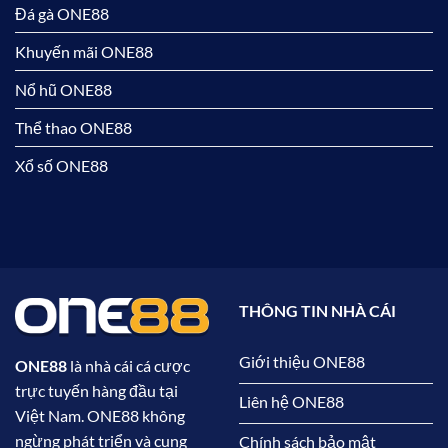
ONE88
Trúng,
Đá gà ONE88
Nhận
Thưởng
Mỗi
Khuyến mãi ONE88
Ngày
Tại
ONE88
Nổ hũ ONE88
Thể thao ONE88
Xổ số ONE88
THÔNG TIN NHÀ CÁI
Giới thiệu ONE88
ONE88
là nhà cái cá cược
trực tuyến hàng đầu tại
Liên hệ ONE88
Việt Nam. ONE88 không
ngừng phát triển và cung
Chính sách bảo mật