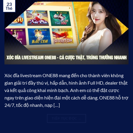
23
Th6
Xóc đĩa livestream ONE88 mang đến cho thành viên không
gian giải trí đầy thú vị, hấp dẫn, hình ảnh Full HD, dealer thật
và kết quả công khai minh bạch. Anh em có thể đặt cược
ngay trên giao diện hiện đại một cách dễ dàng. ONE88 hỗ trợ
24/7, tốc độ nhanh, nạp […]
TIẾP TỤC ĐỌC
→