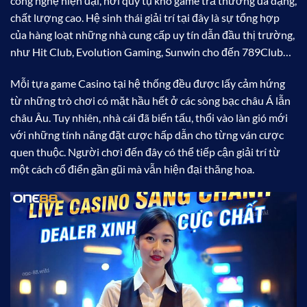
công nghệ hiện đại, nơi quy tụ kho game trả thưởng đa dạng,
chất lượng cao. Hệ sinh thái giải trí tại đây là sự tổng hợp
của hàng loạt những nhà cung cấp uy tín dẫn đầu thị trường,
như Hit Club, Evolution Gaming, Sunwin cho đến 789Club…
Mỗi tựa game Casino tại hệ thống đều được lấy cảm hứng
từ những trò chơi có mặt hầu hết ở các sòng bạc châu Á lẫn
châu Âu. Tuy nhiên, nhà cái đã biến tấu, thổi vào làn gió mới
với những tính năng đặt cược hấp dẫn cho từng ván cược
quen thuộc. Người chơi đến đây có thể tiếp cận giải trí từ
một cách cổ điển gần gũi mà vẫn hiện đại thăng hoa.