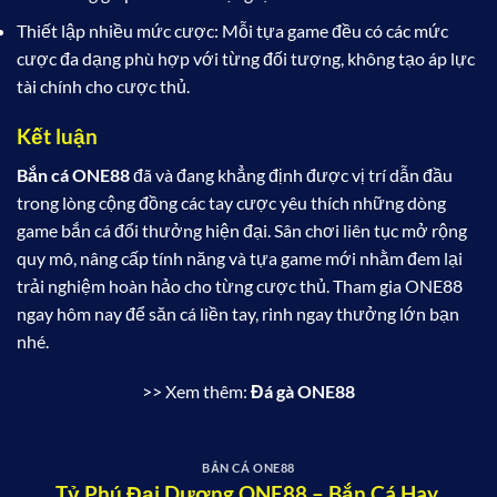
Thiết lập nhiều mức cược: Mỗi tựa game đều có các mức
cược đa dạng phù hợp với từng đối tượng, không tạo áp lực
tài chính cho cược thủ.
Kết luận
Bắn cá ONE88
đã và đang khẳng định được vị trí dẫn đầu
trong lòng cộng đồng các tay cược yêu thích những dòng
game bắn cá đổi thưởng hiện đại. Sân chơi liên tục mở rộng
quy mô, nâng cấp tính năng và tựa game mới nhằm đem lại
trải nghiệm hoàn hảo cho từng cược thủ. Tham gia ONE88
ngay hôm nay để săn cá liền tay, rinh ngay thưởng lớn bạn
nhé.
>> Xem thêm:
Đá gà ONE88
BẮN CÁ ONE88
Tỷ Phú Đại Dương ONE88 – Bắn Cá Hay,