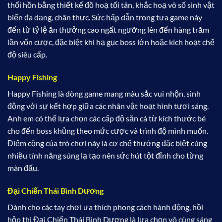
thổi hồn bằng thiết kế đồ hoạ tối tân, khắc hoạ vô số sinh vật
biển đa dạng, chân thực. Sức hấp dẫn trong tựa game này
đến từ tỷ lệ ăn thưởng cao ngất ngưỡng lên đến hàng trăm
lần vốn cược, đặc biệt khi hạ gục boss lớn hoặc kích hoạt chế
độ siêu cấp.
Happy Fishing
Happy Fishing là dòng game mang màu sắc vui nhộn, sinh
động với sự kết hợp giữa các nhân vật hoạt hình tươi sáng.
Anh em có thể lựa chọn các cấp độ săn cá từ kích thước bé
cho đến boss khủng theo mức cược và trình độ mình muốn.
Điểm cộng của trò chơi này là cơ chế thưởng đặc biệt cùng
nhiều tính năng súng lạ tạo nên sức hút tột đỉnh cho từng
màn đấu.
Đại Chiến Thái Bình Dương
Dành cho các tay chơi ưa thích phong cách hành động, hồi
hộp thì Đại Chiến Thái Bình Dương là lựa chọn vô cùng sáng