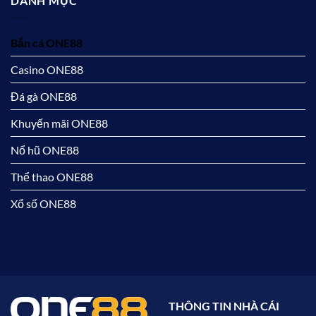
DANH MỤC
Thưởng
Cá
ở
Nhanh
Cược
Xổ
Thể
Số
Thao,
3
Bắn cá ONE88
Tỷ
Miền
Lệ
–
Kèo
Dự
Casino ONE88
Cao
Đoán
Tại
Dễ
ONE88
Trúng,
Đá gà ONE88
Nhận
Thưởng
Mỗi
Khuyến mãi ONE88
Ngày
Tại
ONE88
Nổ hũ ONE88
Thể thao ONE88
Xổ số ONE88
THÔNG TIN NHÀ CÁI