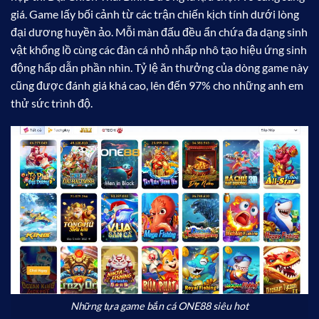
giá. Game lấy bối cảnh từ các trận chiến kịch tính dưới lòng
đại dương huyền ảo. Mỗi màn đấu đều ẩn chứa đa dạng sinh
vật khổng lồ cùng các đàn cá nhỏ nhấp nhô tạo hiệu ứng sinh
động hấp dẫn phần nhìn. Tỷ lệ ăn thưởng của dòng game này
cũng được đánh giá khá cao, lên đến 97% cho những anh em
thử sức trình độ.
Những tựa game bắn cá ONE88 siêu hot