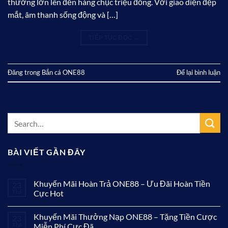
thưởng lớn lên đến hàng chục triệu đồng. Với giao diện đẹp
mắt, âm thanh sống động và […]
TIẾP TỤC ĐỌC
→
Đăng trong
Bắn cá ONE88
Để lại bình luận
BÀI VIẾT GẦN ĐÂY
Khuyến Mãi Hoàn Trả ONE88 – Ưu Đãi Hoàn Tiền
23
Th6
Cực Hot
Không
có
Khuyến Mãi Thưởng Nạp ONE88 – Tặng Tiền Cược
23
bình
luận
Th6
Miễn Phí Cực Đã