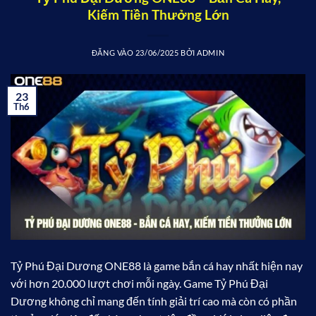
Kiếm Tiền Thưởng Lớn
ĐĂNG VÀO
23/06/2025
BỞI
ADMIN
23
Th6
Tỷ Phú Đại Dương ONE88 là game bắn cá hay nhất hiện nay
với hơn 20.000 lượt chơi mỗi ngày. Game Tỷ Phú Đại
Dương không chỉ mang đến tính giải trí cao mà còn có phần